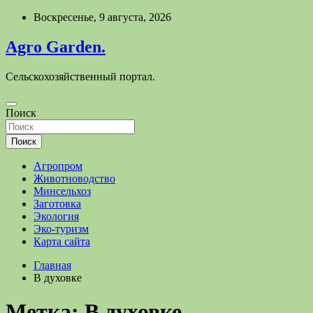
Перейти
Воскресенье, 9 августа, 2026
к
содержимому
Agro Garden.
Сельскохозяйственный портал.
Поиск
Поиск
Агропром
Животноводство
Минсельхоз
Заготовка
Экология
Эко-туризм
Карта сайта
Главная
В духовке
Метка:
В духовке