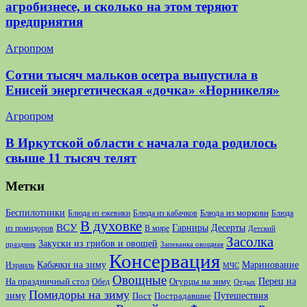
агробизнесе, и сколько на этом теряют
предприятия
Агропром
Сотни тысяч мальков осетра выпустила в
Енисей энергетическая «дочка» «Норникеля»
Агропром
В Иркутской области с начала года родилось
свыше 11 тысяч телят
Метки
Беспилотники
Блюда из моркови
Блюда из ежевики
Блюда из кабачков
Блюда
В духовке
ВСУ
Десерты
Гарниры
из помидоров
В мире
Детский
Засолка
Закуски из грибов и овощей
праздник
Запеканка овощная
Консервация
Кабачки на зиму
Маринование
Израиль
МЧС
Овощные
Перец на
На праздничный стол
Огурцы на зиму
Обед
Отдых
Помидоры на зиму
зиму
Путешествия
Пост
Пострадавшие