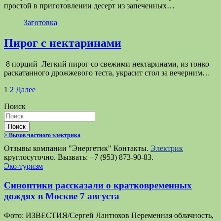
простой в приготовлении десерт из запеченных…
Заготовка
Пирог с нектаринами
8 порций Легкий пирог со свежими нектаринами, из тонко
раскатанного дрожжевого теста, украсит стол за вечерним…
Пагинация
1
2
Далее
записей
Поиск
Поиск
> Вызов частного электрика
Отзывы компании "Энергетик" Контакты.
Электрик
круглосуточно. Вызвать: +7 (953) 873-90-83.
Эко-туризм
Синоптики рассказали о кратковременных
дождях в Москве 7 августа
Фото: ИЗВЕСТИЯ/Сергей Лантюхов Переменная облачность,