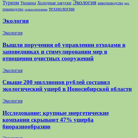
Экология
Туризм
Украина
Холодные закуски
животноводство
крс
технологии
птицеводство
сельхозтехника
Экология
Экология
Вышли поручения об управлении отходами в
заповедниках и стимулировании мер в
отношении очистных сооружений
Экология
Свыше 200 миллионов рублей составил
экологический ущерб в Новосибирской области
Экология
Исследование: крупные энергетические
компании скрывают 47% ущерба
биоразнообразию