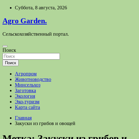
Перейти
Суббота, 8 августа, 2026
к
содержимому
Agro Garden.
Сельскохозяйственный портал.
Поиск
Поиск
Агропром
Животноводство
Минсельхоз
Заготовка
Экология
Эко-туризм
Карта сайта
Главная
Закуски из грибов и овощей
Метка:
Закуски из грибов и