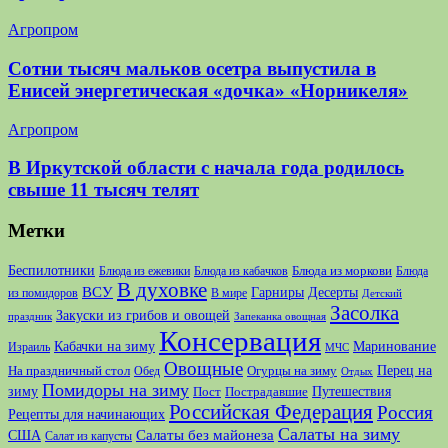
Агропром
Сотни тысяч мальков осетра выпустила в
Енисей энергетическая «дочка» «Норникеля»
Агропром
В Иркутской области с начала года родилось
свыше 11 тысяч телят
Метки
Беспилотники
Блюда из моркови
Блюда из ежевики
Блюда из кабачков
Блюда
В духовке
ВСУ
Десерты
Гарниры
из помидоров
В мире
Детский
Засолка
Закуски из грибов и овощей
праздник
Запеканка овощная
Консервация
Кабачки на зиму
Маринование
Израиль
МЧС
Овощные
Перец на
На праздничный стол
Огурцы на зиму
Обед
Отдых
Помидоры на зиму
зиму
Путешествия
Пост
Пострадавшие
Российская Федерация
Россия
Рецепты для начинающих
Салаты на зиму
США
Салаты без майонеза
Салат из капусты