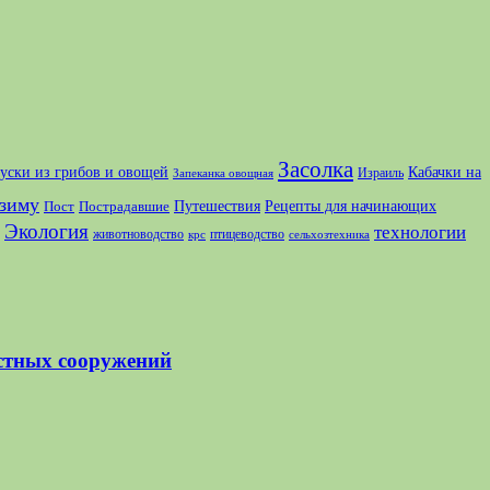
Засолка
куски из грибов и овощей
Кабачки на
Израиль
Запеканка овощная
зиму
Путешествия
Рецепты для начинающих
Пост
Пострадавшие
Экология
технологии
животноводство
птицеводство
крс
сельхозтехника
стных сооружений