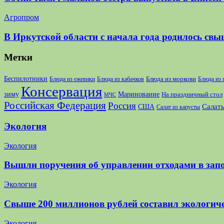
Агропром
В Иркутской области с начала года родилось свы
Метки
Беспилотники
Блюда из моркови
Блюда из ежевики
Блюда из кабачков
Блюда из
Консервация
зиму
Маринование
На праздничный стол
МЧС
Российская Федерация
Россия
США
Салаты
Салат из капусты
Экология
Экология
Вышли поручения об управлении отходами в зап
Экология
Свыше 200 миллионов рублей составил экологич
Экология