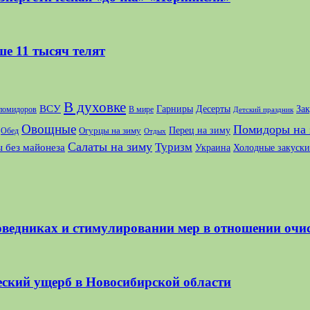
ше 11 тысяч телят
В духовке
ВСУ
Десерты
За
Гарниры
 помидоров
В мире
Детский праздник
Овощные
Помидоры на 
Перец на зиму
Огурцы на зиму
Обед
Отдых
Салаты на зиму
Туризм
 без майонеза
Украина
Холодные закуски
оведниках и стимулировании мер в отношении очи
еский ущерб в Новосибирской области