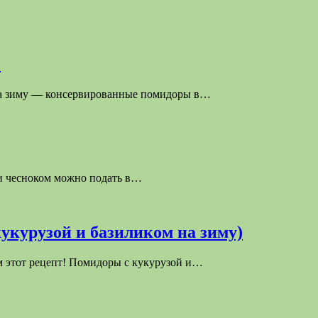
)
 на зиму — консервированные помидоры в…
и чесноком можно подать в…
курузой и базиликом на зиму)
м этот рецепт! Помидоры с кукурузой и…