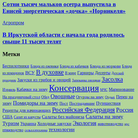
Сотни тысяч мальков осетра выпустила в
Енисей энергетическая «дочка» «Норникеля»
Агропром
В Иркутской области с начала года родилось
свыше 11 тысяч телят
Метки
Беспилотники
Блюда из моркови
Блюда из ежевики
Блюда из кабачков
Блюда
В духовке
ВСУ
Десерты
Гарниры
из помидоров
В мире
Детский
Засолка
Закуски из грибов и овощей
праздник
Запеканка овощная
Консервация
Кабачки на зиму
Маринование
Израиль
МЧС
Овощные
Перец на
На праздничный стол
Огурцы на зиму
Обед
Отдых
Помидоры на зиму
зиму
Путешествия
Пост
Пострадавшие
Российская Федерация
Россия
Рецепты для начинающих
Салаты на зиму
США
Салаты без майонеза
Салат из капусты
Экология
Туризм
Украина
Холодные закуски
животноводство
крс
технологии
птицеводство
сельхозтехника