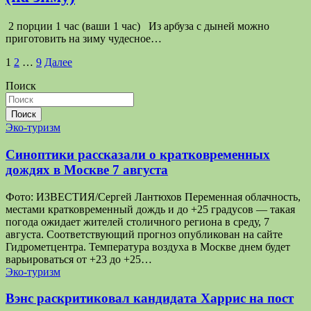
2 порции 1 час (ваши 1 час) Из арбуза с дыней можно
приготовить на зиму чудесное…
Пагинация
1
2
…
9
Далее
записей
Поиск
Поиск
Эко-туризм
Синоптики рассказали о кратковременных
дождях в Москве 7 августа
Фото: ИЗВЕСТИЯ/Сергей Лантюхов Переменная облачность,
местами кратковременный дождь и до +25 градусов — такая
погода ожидает жителей столичного региона в среду, 7
августа. Соответствующий прогноз опубликован на сайте
Гидрометцентра. Температура воздуха в Москве днем будет
варьироваться от +23 до +25…
Эко-туризм
Вэнс раскритиковал кандидата Харрис на пост