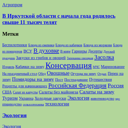
Агропром
В Иркутской области с начала года родилось
свыше 11 тысяч телят
Метки
Беспилотники
Блюда из моркови
Блюда из ежевики
Блюда из кабачков
Блюда
В духовке
ВСУ
Десерты
Гарниры
из помидоров
В мире
Детский
Засолка
Закуски из грибов и овощей
праздник
Запеканка овощная
Консервация
Кабачки на зиму
Маринование
Израиль
МЧС
Овощные
Перец на
На праздничный стол
Огурцы на зиму
Обед
Отдых
Помидоры на зиму
зиму
Путешествия
Пост
Пострадавшие
Российская Федерация
Россия
Рецепты для начинающих
Салаты на зиму
США
Салаты без майонеза
Салат из капусты
Экология
Туризм
Украина
Холодные закуски
животноводство
крс
технологии
птицеводство
сельхозтехника
Экология
Экология