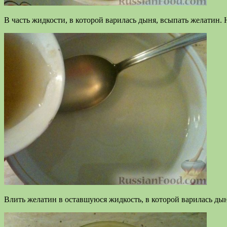
В часть жидкости, в которой варилась дыня, всыпать желатин.
Влить желатин в оставшуюся жидкость, в которой варилась дын