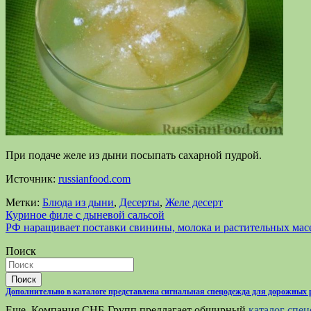
При подаче желе из дыни посыпать сахарной пудрой.
Источник:
russianfood.com
Метки:
Блюда из дыни
,
Десерты
,
Желе десерт
Навигация
Куриное филе с дыневой сальсой
РФ наращивает поставки свинины, молока и растительных мас
по
Поиск
записям
Поиск
Дополнительно в каталоге представлена сигнальная спецодежда для дорожных 
Еще. Компания СНБ-Групп предлагает обширный
каталог спе