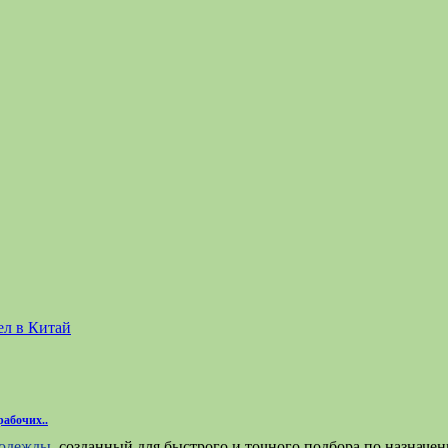
ел в Китай
рабочих..
цодежды
, созданный для быстрого и точного подбора по назначен