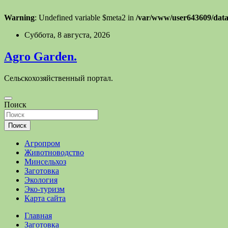
Warning
: Undefined variable $meta2 in
/var/www/user643609/data
Перейти
Суббота, 8 августа, 2026
к
содержимому
Agro Garden.
Сельскохозяйственный портал.
Поиск
Поиск
Агропром
Животноводство
Минсельхоз
Заготовка
Экология
Эко-туризм
Карта сайта
Главная
Заготовка