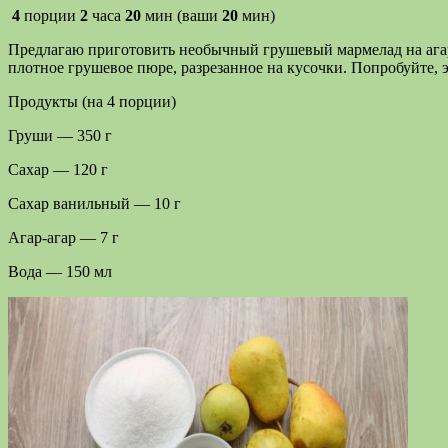
4
порции
2
часа
20
мин (ваши
20
мин)
Предлагаю приготовить необычный грушевый мармелад на агар-а
плотное грушевое пюре, разрезанное на кусочки. Попробуйте, э
Продукты (на 4 порции)
Груши — 350 г
Сахар — 120 г
Сахар ванильный — 10 г
Агар-агар — 7 г
Вода — 150 мл