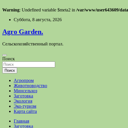
Warning
: Undefined variable $meta2 in
/var/www/user643609/data
Перейти
Суббота, 8 августа, 2026
к
содержимому
Agro Garden.
Сельскохозяйственный портал.
Поиск
Поиск
Агропром
Животноводство
Минсельхоз
Заготовка
Экология
Эко-туризм
Карта сайта
Главная
Заготовка