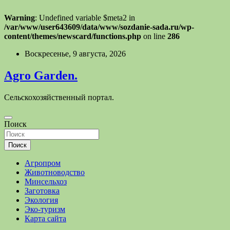
Warning
: Undefined variable $meta2 in
/var/www/user643609/data/www/sozdanie-sada.ru/wp-
content/themes/newscard/functions.php
on line
286
Перейти
Воскресенье, 9 августа, 2026
к
содержимому
Agro Garden.
Сельскохозяйственный портал.
Поиск
Поиск
Агропром
Животноводство
Минсельхоз
Заготовка
Экология
Эко-туризм
Карта сайта