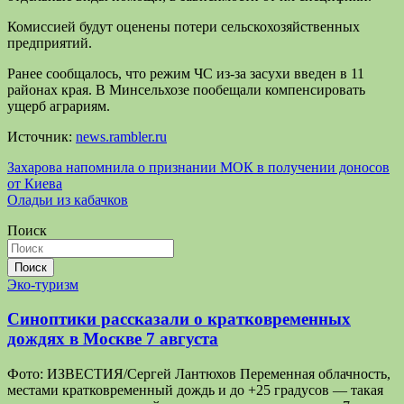
Комиссией будут оценены потери сельскохозяйственных
предприятий.
Ранее сообщалось, что режим ЧС из-за засухи введен в 11
районах края. В Минсельхозе пообещали компенсировать
ущерб аграриям.
Источник:
news.rambler.ru
Навигация
Захарова напомнила о признании МОК в получении доносов
от Киева
по
Оладьи из кабачков
записям
Поиск
Поиск
Эко-туризм
Синоптики рассказали о кратковременных
дождях в Москве 7 августа
Фото: ИЗВЕСТИЯ/Сергей Лантюхов Переменная облачность,
местами кратковременный дождь и до +25 градусов — такая