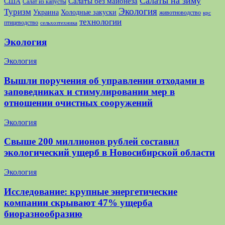
Салаты на зиму
США
Салаты без майонеза
Салат из капусты
Экология
Туризм
Украина
Холодные закуски
животноводство
крс
технологии
птицеводство
сельхозтехника
Экология
Экология
Вышли поручения об управлении отходами в
заповедниках и стимулировании мер в
отношении очистных сооружений
Экология
Свыше 200 миллионов рублей составил
экологический ущерб в Новосибирской области
Экология
Исследование: крупные энергетические
компании скрывают 47% ущерба
биоразнообразию