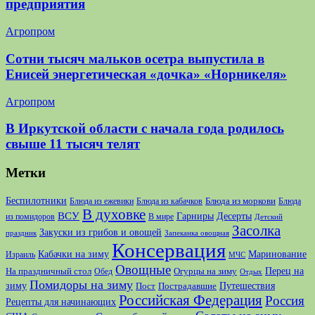
предприятия
Агропром
Сотни тысяч мальков осетра выпустила в
Енисей энергетическая «дочка» «Норникеля»
Агропром
В Иркутской области с начала года родилось
свыше 11 тысяч телят
Метки
Беспилотники
Блюда из моркови
Блюда из ежевики
Блюда из кабачков
Блюда
В духовке
ВСУ
Десерты
Гарниры
из помидоров
В мире
Детский
Засолка
Закуски из грибов и овощей
праздник
Запеканка овощная
Консервация
Кабачки на зиму
Маринование
Израиль
МЧС
Овощные
Перец на
На праздничный стол
Огурцы на зиму
Обед
Отдых
Помидоры на зиму
зиму
Путешествия
Пост
Пострадавшие
Российская Федерация
Россия
Рецепты для начинающих