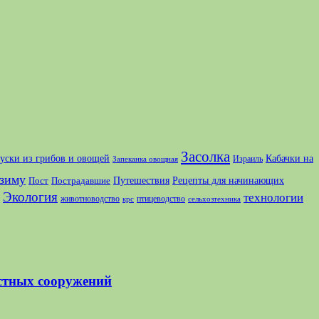
Засолка
куски из грибов и овощей
Кабачки на
Израиль
Запеканка овощная
зиму
Путешествия
Рецепты для начинающих
Пост
Пострадавшие
Экология
технологии
животноводство
птицеводство
крс
сельхозтехника
стных сооружений