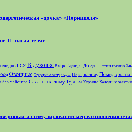
 энергетическая «дочка» «Норникеля»
ше 11 тысяч телят
В духовке
ВСУ
Десерты
За
Гарниры
 помидоров
В мире
Детский праздник
Овощные
Помидоры на 
Перец на зиму
Огурцы на зиму
Обед
Отдых
Салаты на зиму
Туризм
 без майонеза
Украина
Холодные закуски
оведниках и стимулировании мер в отношении очи