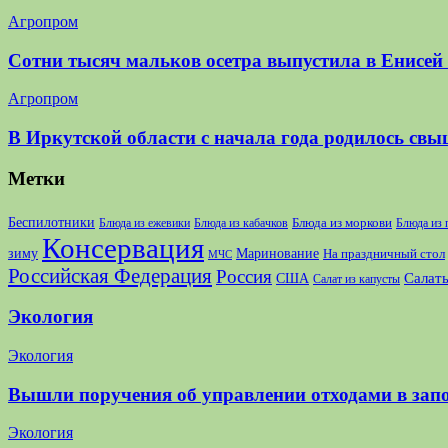
Агропром
Сотни тысяч мальков осетра выпустила в Енисей
Агропром
В Иркутской области с начала года родилось свы
Метки
Беспилотники
Блюда из моркови
Блюда из ежевики
Блюда из кабачков
Блюда из
Консервация
зиму
Маринование
На праздничный стол
МЧС
Российская Федерация
Россия
США
Салаты
Салат из капусты
Экология
Экология
Вышли поручения об управлении отходами в зап
Экология