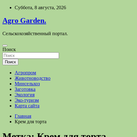
Перейти
Суббота, 8 августа, 2026
к
содержимому
Agro Garden.
Сельскохозяйственный портал.
Поиск
Поиск
Агропром
Животноводство
Минсельхоз
Заготовка
Экология
Эко-туризм
Карта сайта
Главная
Крем для торта
Метка:
Крем для торта