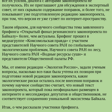
все их усилия, диалога с авторами законопроекта не
получилось. Их не приглашают для обсуждения в экспертный
совет, от них скрывали содержание поправок, и более того, не
показывают уже подготовленную редакцию законопроекта,
при том, что версия ее уже гуляет по интернет-пространству.
Таким образом, для научного сообщества тема заявленного
брифинга «Открытый финал резонансного законопроекта по
Байкалу» более, чем актуальна. Брифинг прошел в
медиагруппе «Комсомольская правда» с участием
представителей Научного совета РАН по глобальным
экологическим проблемам, Научного совета РАН по лесу,
Научного совета РАН «Водные ресурсы суши» и
представителя Общественной палаты РФ.
Мы, от имени редакции «Экология России», задали ученым
вопросы, насколько все-таки была учтена их позиция при
подготовке новой редакции законопроекта, какие
экологические риски остались после внесения поправок и
почему научное сообщество считает, что новый текст
законопроекта, который пока неофициально размещен в
интеренете и мессенджерах депутатов и общественников, не
соответствует сохранению уникальной экосистемы Байкала.
Итак, о чем рассказали участники брифинга.