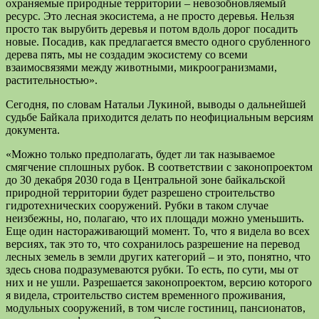
охраняемые природные территории – невозобновляемый
ресурс. Это лесная экосистема, а не просто деревья. Нельзя
просто так вырубить деревья и потом вдоль дорог посадить
новые. Посадив, как предлагается вместо одного срубленного
дерева пять, мы не создадим экосистему со всеми
взаимосвязями между животными, микроогранизмами,
растительностью».
Сегодня, по словам Натальи Лукиной, выводы о дальнейшей
судьбе Байкала приходится делать по неофициальным версиям
документа.
«Можно только предполагать, будет ли так называемое
смягчение сплошных рубок. В соответствии с законопроектом
до 30 декабря 2030 года в Центральной зоне байкальской
природной территории будет разрешено строительство
гидротехнических сооружений. Рубки в таком случае
неизбежны, но, полагаю, что их площади можно уменьшить.
Еще один настораживающий момент. То, что я видела во всех
версиях, так это то, что сохранилось разрешение на перевод
лесных земель в земли других категорий – и это, понятно, что
здесь снова подразумеваются рубки. То есть, по сути, мы от
них и не ушли. Разрешается законопроектом, версию которого
я видела, строительство систем временного проживания,
модульных сооружений, в том числе гостиниц, пансионатов,