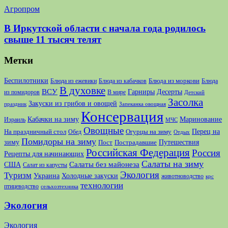
Агропром
В Иркутской области с начала года родилось
свыше 11 тысяч телят
Метки
Беспилотники
Блюда из моркови
Блюда из ежевики
Блюда из кабачков
Блюда
В духовке
ВСУ
Десерты
Гарниры
из помидоров
В мире
Детский
Засолка
Закуски из грибов и овощей
праздник
Запеканка овощная
Консервация
Кабачки на зиму
Маринование
Израиль
МЧС
Овощные
Перец на
На праздничный стол
Огурцы на зиму
Обед
Отдых
Помидоры на зиму
зиму
Путешествия
Пост
Пострадавшие
Российская Федерация
Россия
Рецепты для начинающих
Салаты на зиму
США
Салаты без майонеза
Салат из капусты
Экология
Туризм
Украина
Холодные закуски
животноводство
крс
технологии
птицеводство
сельхозтехника
Экология
Экология