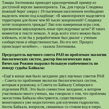
Тамара Злотникова приводит красноречивый пример из
доступной версии законопроекта. Так, для города Слюдянка
(южный берег озера) с 19-тысячным населением необходимо
выделить землю под кладбище: «В законопроекте выделяется
территория для более чем 60 тысяч захоронений! Слюдянку
хотят похоронить трижды? Ляп или намеренная игра слов,
призванная завуалировать иные преследуемые цели? И таких
моментов в тексте немало. А ведь всего этого можно было
избежать, если бы у разработчиков был диалог с ученым
сообществом и общественностью. Но его нет. Процесс
происходит келейно», – сказала Злотникова.
Председатель научного совета РАН по проблемам экологии
биологических систем, доктор биологических наук
Вячеслав Рожнов выразил большую озабоченность по
поводу судьбы Байкала:
«Ещё в конце мая было заседание двух научных советов РАН
– Совета по проблемам экологии биологических систем,
которым я руковожу, и Совета по Байкалу Сибирского
отделения РАН. Это было совместное заседание, в котором
участвовало много ученых, мы говорили о том, что проблемы
экосистемы Байкала обостряются, существующего
мониторинга уже недостаточно для изучения гидрологии,
биоты Байкала, вопросов, связанных со стоком вод в озеро.