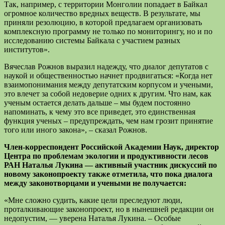
Так, например, с территории Монголии попадает в Байкал
огромное количество вредных веществ. В результате, мы
приняли резолюцию, в которой предлагаем организовать
комплексную программу не только по мониторингу, но и по
исследованию системы Байкала с участием разных
институтов».
Вячеслав Рожнов выразил надежду, что диалог депутатов с
наукой и общественностью начнет продвигаться: «Когда нет
взаимопонимания между депутатским корпусом и учеными,
это влечет за собой недоверие одних к другим. Что нам, как
ученым остается делать дальше – мы будем постоянно
напоминать, к чему это все приведет, это единственная
функция ученых – предупреждать, чем нам грозит принятие
того или иного закона», – сказал Рожнов.
Член-корреспондент Российской Академии Наук, д
иректор
Центра по проблемам экологии и продуктивности лесов
РАН Наталья Лукина — активный участник дискуссий по
новому законопроекту также отметила, что пока диалога
между законотворцами и учеными не получается:
«Мне сложно судить, какие цели преследуют люди,
проталкивающие законопроект, но в нынешней редакции он
недопустим, — уверена Наталья Лукина. – Особые