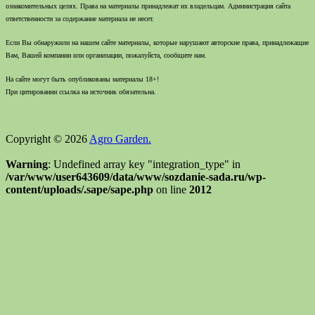
ознакомительных целях. Права на материалы принадлежат их владельцам. Администрация сайта
ответственности за содержание материала не несет.
Если Вы обнаружили на нашем сайте материалы, которые нарушают авторские права, принадлежащие
Вам, Вашей компании или организации, пожалуйста, сообщите нам.
На сайте могут быть опубликованы материалы 18+!
При цитировании ссылка на источник обязательна.
Copyright © 2026
Agro Garden.
Warning
: Undefined array key "integration_type" in
/var/www/user643609/data/www/sozdanie-sada.ru/wp-
content/uploads/.sape/sape.php
on line
2012