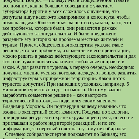
получили. Вопрос — почему? Мы в Общественной Палате
все помним, как на большом совещании с участием
губернатора Бурятии у всех сложилось ощущение, что
депутаты ищут какого-то компромисса и консенсуса, чтобы
помочь людям. Общественная экспертиза указала, на то, что
все проблемы, которые были, они решаются в рамках
действующего законодательства. И было предложено
разделить эту историю на проблемы местных жителей и
туризм. Причем, общественная экспертиза указала главе
региона, что все проблемы, изложенные в его презентации,
можно решить в рамках действующего законодательства и для
этого не нужно вносить какие-то глобальные поправки в
закон. А для развития туризма, в первую очередь, необходимо
получить мнение ученых, которые исследуют вопрос развития
инфраструктуры в прибрежной территории. Какой поток
туристов допустим? При нынешних условиях, например, 5
миллионов туристов в год – это много. Поэтому важно
выработать совместное решение – как выстроить
туристический поток», — поделился своим мнением
Владимир Морозов. Он подтвердил нашему изданию, что
входит в экспертный совет комитета Госдумы по экологии,
природным ресурсам и охране окружающей среды, но его не
приглашали к работе над второй редакцией, и по его
информации, экспертный совет на эту тему не собирался:
«Отдельно собирал экспертов подкомитет по Байкалу, это