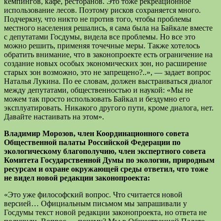
кемпингов, кафе, ресторанов. Это тоже рекреационное
использование лесов. Поэтому рисков сохраняется много.
Подчеркну, что никто не против того, чтобы проблемы
местного населения решались, я сама была на Байкале вместе
с депутатами Госдумы, видела все проблемы. Но все это
можно решить, применяя точечные меры. Также хотелось
обратить внимание, что в законопроекте есть ограничение на
создание новых особых экономических зон, но расширение
старых зон возможно, это не запрещено?..», — задает вопрос
Наталья Лукина. По ее словам, должен выстраиваться диалог
между депутатами, общественностью и наукой: «Мы не
можем так просто использовать Байкал и бездумно его
эксплуатировать. Никакого другого пути, кроме диалога, нет.
Давайте настаивать на этом».
Владимир Морозов, член Координационного совета
Общественной палаты Российской Федерации по
экологическому благополучию, член экспертного совета
Комитета Государственной Думы по экологии, природным
ресурсам и охране окружающей среды ответил, что тоже
не видел новой редакции законопроекта:
«Это уже философский вопрос. Что считается новой
версией… Официальным письмом мы запрашивали у
Госдумы текст новой редакции законопроекта, но ответа не