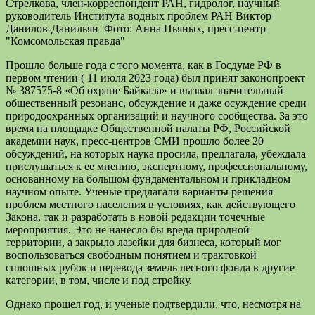
Стрелкова, член-корреспондент РАН, гидролог, научный
руководитель Института водных проблем РАН Виктор
Данилов-Данильян Фото: Анна Пьяных, пресс-центр
"Комсомольская правда"
Прошло больше года с того момента, как в Госдуме РФ в
первом чтении ( 11 июля 2023 года) был принят законопроект
№ 387575-8 «Об охране Байкала» и вызвал значительный
общественный резонанс, обсуждение и даже осуждение среди
природоохранных организаций и научного сообщества. За это
время на площадке Общественной палаты РФ, Российской
академии наук, пресс-центров СМИ прошло более 20
обсуждений, на которых наука просила, предлагала, убеждала
прислушаться к ее мнению, экспертному, профессиональному,
основанному на большом фундаментальном и прикладном
научном опыте. Ученые предлагали варианты решения
проблем местного населения в условиях, как действующего
Закона, так и разработать в новой редакции точечные
мероприятия. Это не нанесло бы вреда природной
территории, а закрыло лазейки для бизнеса, который мог
воспользоваться свободным понятием и трактовкой
сплошных рубок и перевода земель лесного фонда в другие
категории, в том, числе и под стройку.
Однако прошел год, и ученые подтвердили, что, несмотря на