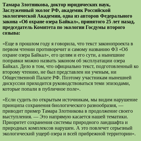
Тамара Злотникова, доктор юридических наук,
Заслуженный эколог РФ, академик Российской
экологической Академии, одна из авторов Федерального
закона «Об охране озера Байкал», принятого 25 лет назад,
председатель Комитета по экологии Госдумы второго
созыва:
«Еще в прошлом году я говорила, что текст законопроекта в
первом чтении противоречит и самому названию ФЗ «Об
охране озера Байкал», его целям и его сути, а нынешние
поправки можно назвать законом об эксплуатации озера
Байкал. Дело в том, что официально текст, подготовленный ко
второму чтению, не был представлен ни ученым, ни
Общественной Палате РФ. Поэтому участникам нынешней
дискуссии приходится руководствоваться теми эпизодами,
которые попали в публичное поле».
«Если судить по открытым источникам, мы видим нарушение
принципа сохранения биологического разнообразия, —
приводит пример Тамара Злотникова в продолжение своего
выступления. — Это напрямую касается нашей тематики.
Приоритет сохранения системы природного ландшафта и
природных комплексов нарушен. А это повлечет серьезный
экологический ущерб озера и всей прибрежной территории».