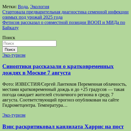
Метки:
Вода
,
Экология
Навигация
Стартовала предварительная диагностика семенной инфекции
озимых под урожай 2025 года
по
Фетисов рассказал о совместной позиции ВООП и МИДа по
записям
Байкалу
Поиск
Поиск
Эко-туризм
Синоптики рассказали о кратковременных
дождях в Москве 7 августа
Фото: ИЗВЕСТИЯ/Сергей Лантюхов Переменная облачность,
местами кратковременный дождь и до +25 градусов — такая
погода ожидает жителей столичного региона в среду, 7
августа. Соответствующий прогноз опубликован на сайте
Гидрометцентра. Температура…
Эко-туризм
Вэнс раскритиковал кандидата Харрис на пост