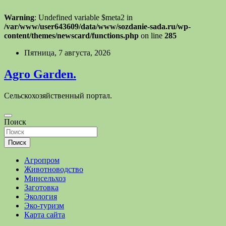
Warning
: Undefined variable $meta2 in
/var/www/user643609/data/www/sozdanie-sada.ru/wp-
content/themes/newscard/functions.php
on line
285
Перейти
Пятница, 7 августа, 2026
к
содержимому
Agro Garden.
Сельскохозяйственный портал.
Поиск
Поиск
Агропром
Животноводство
Минсельхоз
Заготовка
Экология
Эко-туризм
Карта сайта