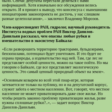
было. Сейчас депутаты перестали делиться с нами
информацией. Хотя изначально все обсуждения велись
открыто. И я пришел к выводу, что консенсуса с нынешними
инициаторами законопроекта не достичь, у нас слишком
разные целеполагания», – заключил Владимир Морозов.
Член-корреспондент РАН, гидролог, научный руководитель
Института водных проблем РАН Виктор Данилов-
Данильян рассказал, чем опасны любые рубки и
вмешательство в экосистему Байкала:
«Если разворошить территорию тракторами, бульдозерами,
бензопилами, потенциал будет уничтожен. И это будет не
охрана природы, а издевательство над ней. Там, где лес не
представляет особой ценности, можно на такое пойти. Но мы
говорим о Байкале, где все представляет экологическую
ценность. Это самый ценный природный объект на земле».
«Основным козырем во всей этой пиар-игре, которая
затевается не только на публику, но и на депутатский корпус,
служит забота о местном населении. Вот, говорят, что местное
население не может приватизировать даже свое жилье. Но
чтобы решить законно проблему приватизации жилья, разве
нужны сплошные рубки?..», — задает вопрос Виктор
Данилов-Данильян.