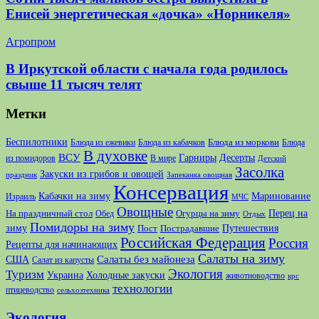
Енисей энергетическая «дочка» «Норникеля»
Агропром
В Иркутской области с начала года родилось
свыше 11 тысяч телят
Метки
Беспилотники
Блюда из моркови
Блюда из ежевики
Блюда из кабачков
Блюда
В духовке
ВСУ
Десерты
Гарниры
из помидоров
В мире
Детский
Засолка
Закуски из грибов и овощей
праздник
Запеканка овощная
Консервация
Кабачки на зиму
Маринование
Израиль
МЧС
Овощные
Перец на
На праздничный стол
Огурцы на зиму
Обед
Отдых
Помидоры на зиму
зиму
Путешествия
Пост
Пострадавшие
Российская Федерация
Россия
Рецепты для начинающих
Салаты на зиму
США
Салаты без майонеза
Салат из капусты
Экология
Туризм
Украина
Холодные закуски
животноводство
крс
технологии
птицеводство
сельхозтехника
Экология