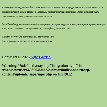
Все материалы на данном сайте взяты из открытых источников и предоставляются исключительно в
ознакомительных целях. Права на материалы принадлежат их владельцам. Администрация сайта
ответственности за содержание материала не несет.
Если Вы обнаружили на нашем сайте материалы, которые нарушают авторские права, принадлежащие
Вам, Вашей компании или организации, пожалуйста, сообщите нам.
На сайте могут быть опубликованы материалы 18+!
При цитировании ссылка на источник обязательна.
Copyright © 2026
Agro Garden.
Warning
: Undefined array key "integration_type" in
/var/www/user643609/data/www/sozdanie-sada.ru/wp-
content/uploads/.sape/sape.php
on line
2012