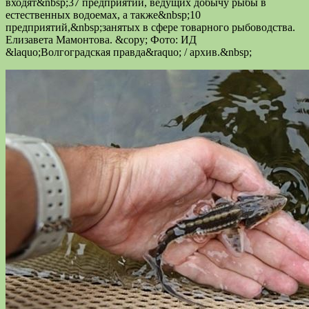
входят&nbsp;37 предприятий, ведущих добычу рыбы в
естественных водоемах, а также&nbsp;10
предприятий,&nbsp;занятых в сфере товарного рыбоводства.
Елизавета Мамонтова. &copy; Фото: ИД
&laquo;Волгоградская правда&raquo; / архив.&nbsp;