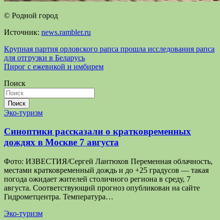
© Родной город
Источник:
news.rambler.ru
Навигация
Крупная партия орловского рапса прошла исследования рапса
для отгрузки в Беларусь
по
Пирог с ежевикой и имбирем
записям
Поиск
Поиск
Эко-туризм
Синоптики рассказали о кратковременных
дождях в Москве 7 августа
Фото: ИЗВЕСТИЯ/Сергей Лантюхов Переменная облачность,
местами кратковременный дождь и до +25 градусов — такая
погода ожидает жителей столичного региона в среду, 7
августа. Соответствующий прогноз опубликован на сайте
Гидрометцентра. Температура…
Эко-туризм