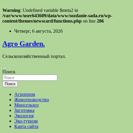
Warning
: Undefined variable $meta2 in
/var/www/user643609/data/www/sozdanie-sada.ru/wp-
content/themes/newscard/functions.php
on line
286
Перейти
Четверг, 6 августа, 2026
к
содержимому
Agro Garden.
Сельскохозяйственный портал.
Поиск
Поиск
Агропром
Животноводство
Минсельхоз
Заготовка
Экология
Эко-туризм
Карта сайта