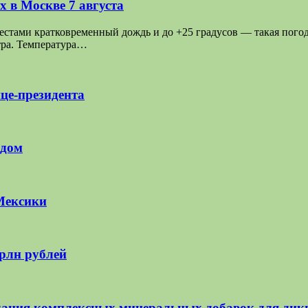
 в Москве 7 августа
ами кратковременный дождь и до +25 градусов — такая погода 
тра. Температура…
це-президента
 дом
Мексики
трлн рублей
ания комплексных минеральных добавок для дик