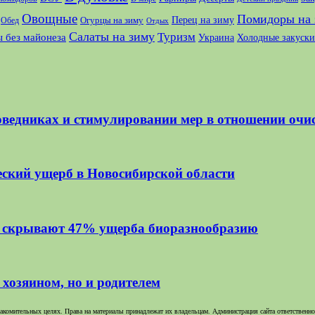
Овощные
Помидоры на 
Перец на зиму
Огурцы на зиму
Обед
Отдых
Салаты на зиму
Туризм
 без майонеза
Украина
Холодные закуски
оведниках и стимулировании мер в отношении очи
еский ущерб в Новосибирской области
и скрывают 47% ущерба биоразнообразию
о хозяином, но и родителем
комительных целях. Права на материалы принадлежат их владельцам. Администрация сайта ответственност