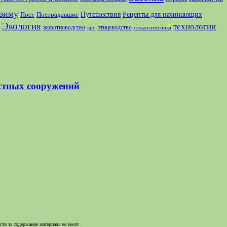
зиму
Путешествия
Рецепты для начинающих
Пост
Пострадавшие
Экология
технологии
животноводство
птицеводство
крс
сельхозтехника
стных сооружений
и за содержание материала не несет.