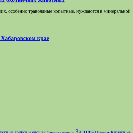
них, особенно травоядные копытные, нуждаются в минеральной
в Хабаровском крае
Засолка
куски из грибов и овощей
Кабачки на
Израиль
Запеканка овощная