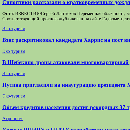
Синоптики рассказали о кратковременных дождях
Фото: ИЗВЕСТИЯ/Сергей Лантюхов Переменная облачность, мест
Соответствующий прогноз опубликован на сайте Гидрометцен
Эко-туризм
Вэнс раскритиковал кандидата Харрис на пост ви
Эко-туризм
В Шебекино дроны атаковали многоквартирный
Эко-туризм
Путина пригласили на инаугурацию президента 
Эко-туризм
Объем кредитов населения достиг рекордных 37 
Агропром
Ученые ПНИПУ и ПГАТУ разработали метод созд