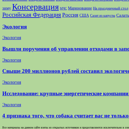
Консервация
зиму
Маринование
На праздничный стол
МЧС
Российская Федерация
Россия
США
Салаты
Салат из капусты
Экология
Экология
Вышли поручения об управлении отходами в зап
Экология
Свыше 200 миллионов рублей составил экологич
Экология
Исследование: крупные энергетические компани
Экология
4 признака того, что собака считает вас не тольк
Все материалы на данном сайте взяты из открытых источников и предоставляются исключительно в озна