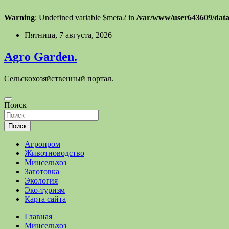
Warning
: Undefined variable $meta2 in
/var/www/user643609/data
Перейти
Пятница, 7 августа, 2026
к
содержимому
Agro Garden.
Сельскохозяйственный портал.
Поиск
Поиск
Агропром
Животноводство
Минсельхоз
Заготовка
Экология
Эко-туризм
Карта сайта
Главная
Минсельхоз