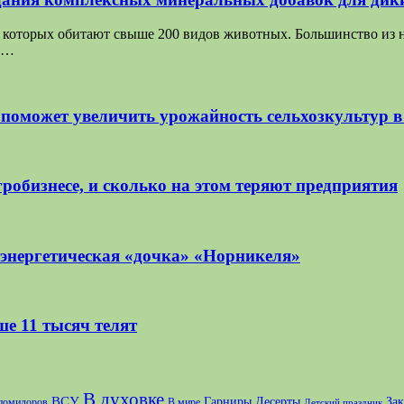
на которых обитают свыше 200 видов животных. Большинство из 
ит…
 поможет увеличить урожайность сельхозкультур 
робизнесе, и сколько на этом теряют предприятия
 энергетическая «дочка» «Норникеля»
ше 11 тысяч телят
В духовке
ВСУ
Десерты
За
Гарниры
 помидоров
В мире
Детский праздник