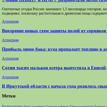
Охотничьи угодья России занимают 1,5 миллиарда гектаров, 
подкормке, поскольку растительная и древесная пища содерж
Агропром
Внедрение новых схем защиты полей от сорняков
Агропром
Прибыль мимо бака: куда пропадает топливо в аг
Агропром
Сотни тысяч мальков осетра выпустила в Енисей
Агропром
В Иркутской области с начала года родилось свы
Метки
Беспилотники
Блюда из моркови
Блюда из ежевики
Блюда из кабачков
Блюда из