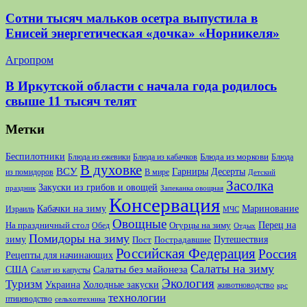
Сотни тысяч мальков осетра выпустила в
Енисей энергетическая «дочка» «Норникеля»
Агропром
В Иркутской области с начала года родилось
свыше 11 тысяч телят
Метки
Беспилотники
Блюда из моркови
Блюда из ежевики
Блюда из кабачков
Блюда
В духовке
ВСУ
Десерты
Гарниры
из помидоров
В мире
Детский
Засолка
Закуски из грибов и овощей
праздник
Запеканка овощная
Консервация
Кабачки на зиму
Маринование
Израиль
МЧС
Овощные
Перец на
На праздничный стол
Огурцы на зиму
Обед
Отдых
Помидоры на зиму
зиму
Путешествия
Пост
Пострадавшие
Российская Федерация
Россия
Рецепты для начинающих
Салаты на зиму
США
Салаты без майонеза
Салат из капусты
Экология
Туризм
Украина
Холодные закуски
животноводство
крс
технологии
птицеводство
сельхозтехника