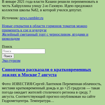
В январе 2021 года власти Казани решили переименовать в
честь Хайруллина улицу 2-ю Газовую. Идею предложил
коллектив школы №82, в которой учился депутат.
Источник:
news.rambler.ru
Навигация
Новые открытия в области гормонов томатов можно
применить к сое и кукурузе
по
Желейный сметанный торт с черносливом, ягодами и
записям
шоколадом
Поиск
Поиск
Эко-туризм
Синоптики рассказали о кратковременных
дождях в Москве 7 августа
Фото: ИЗВЕСТИЯ/Сергей Лантюхов Переменная облачность,
местами кратковременный дождь и до +25 градусов — такая
погода ожидает жителей столичного региона в среду, 7
августа. Соответствующий прогноз опубликован на сайте
Гидрометцентра. Температура…