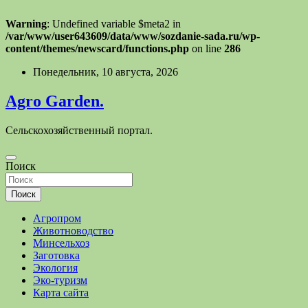
Warning
: Undefined variable $meta2 in
/var/www/user643609/data/www/sozdanie-sada.ru/wp-
content/themes/newscard/functions.php
on line
286
Перейти
Понедельник, 10 августа, 2026
к
содержимому
Agro Garden.
Сельскохозяйственный портал.
Поиск
Поиск
Агропром
Животноводство
Минсельхоз
Заготовка
Экология
Эко-туризм
Карта сайта