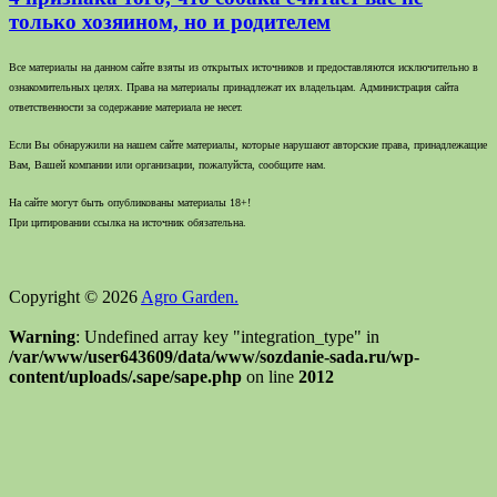
только хозяином, но и родителем
Все материалы на данном сайте взяты из открытых источников и предоставляются исключительно в
ознакомительных целях. Права на материалы принадлежат их владельцам. Администрация сайта
ответственности за содержание материала не несет.
Если Вы обнаружили на нашем сайте материалы, которые нарушают авторские права, принадлежащие
Вам, Вашей компании или организации, пожалуйста, сообщите нам.
На сайте могут быть опубликованы материалы 18+!
При цитировании ссылка на источник обязательна.
Copyright © 2026
Agro Garden.
Warning
: Undefined array key "integration_type" in
/var/www/user643609/data/www/sozdanie-sada.ru/wp-
content/uploads/.sape/sape.php
on line
2012