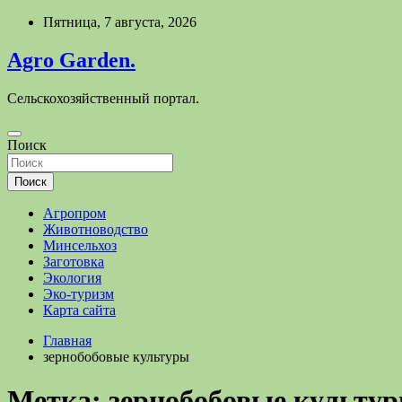
Перейти
Пятница, 7 августа, 2026
к
содержимому
Agro Garden.
Сельскохозяйственный портал.
Поиск
Поиск
Агропром
Животноводство
Минсельхоз
Заготовка
Экология
Эко-туризм
Карта сайта
Главная
зернобобовые культуры
Метка:
зернобобовые культу