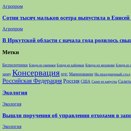
Агропром
Сотни тысяч мальков осетра выпустила в Енисей
Агропром
В Иркутской области с начала года родилось свы
Метки
Беспилотники
Блюда из моркови
Блюда из ежевики
Блюда из кабачков
Блюда из
Консервация
зиму
Маринование
На праздничный стол
МЧС
Российская Федерация
Россия
США
Салаты
Салат из капусты
Экология
Экология
Вышли поручения об управлении отходами в зап
Экология