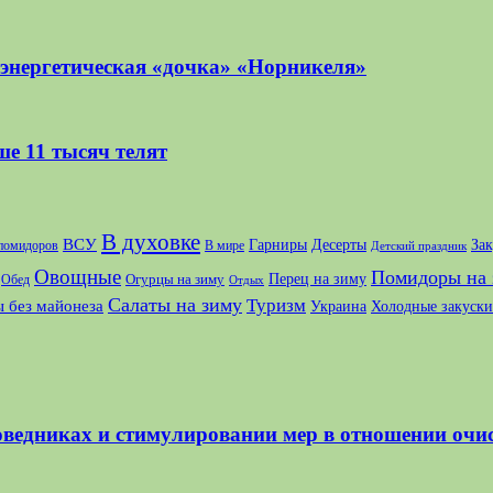
 энергетическая «дочка» «Норникеля»
ше 11 тысяч телят
В духовке
ВСУ
Десерты
За
Гарниры
 помидоров
В мире
Детский праздник
Овощные
Помидоры на 
Перец на зиму
Огурцы на зиму
Обед
Отдых
Салаты на зиму
Туризм
 без майонеза
Украина
Холодные закуски
оведниках и стимулировании мер в отношении очи