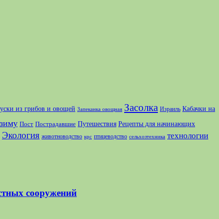
Засолка
куски из грибов и овощей
Кабачки на
Израиль
Запеканка овощная
зиму
Путешествия
Рецепты для начинающих
Пост
Пострадавшие
Экология
технологии
животноводство
птицеводство
крс
сельхозтехника
стных сооружений